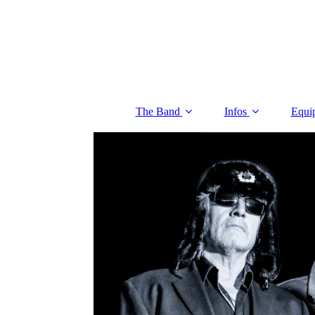
The Band
Infos
Equi