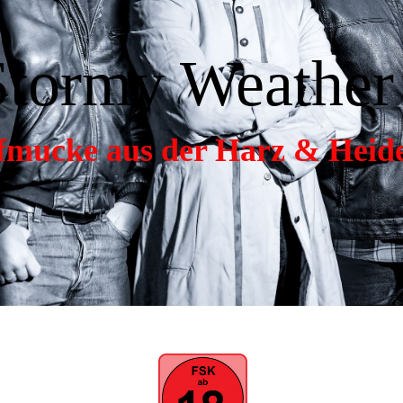
Stormy Weather
fmucke aus der Harz & Heid