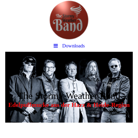
Downloads
The Stormy Weather Band
Edelpuffmucke aus der Harz & Heide-Region